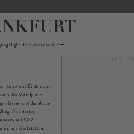
seum
ping
Nightlife
Tour
Service A-Z
© Stefanie Kö
ver Lern- und Erlebnisort
assen. Im Mittelpunkt
sprobieren und das aktive
ltag. Als ältestes
useum seit 1972
lerischen Werkstätten,