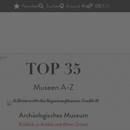
Favoriten
Suchen
Around Me
DE
/
EN
glert
TOP 35
Museen A-Z
Archäologisches Museum
Einblick in Antike und Alten Orient