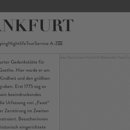
us
ping
Nightlife
Tour
Service A-Z
© Freies Deutsches Hochstift/Alexander Paul En
urter Gedenkstätte für
Goethe. Hier wurde er am
Kindheit und den größten
raben. Erst 1775 zog es
 sein beeindruckendes
die Urfassung von „Faust“
er Zerstörung im Zweiten
nstruiert. Besucherinnen
istorisch eingerichtete