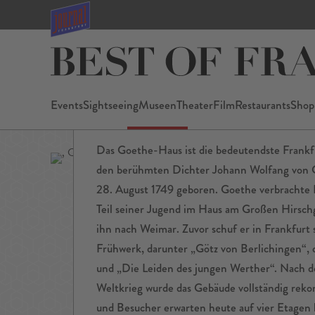
Goethe-Ha
Events
Sightseeing
Museen
Theater
Film
Restaurants
Shop
Favorisieren
Teilen
Das Goethe-Haus ist die bedeutendste Frankf
den berühmten Dichter Johann Wolfang von 
28. August 1749 geboren. Goethe verbrachte 
Teil seiner Jugend im Haus am Großen Hirschg
ihn nach Weimar. Zuvor schuf er in Frankfurt
Frühwerk, darunter „Götz von Berlichingen“, 
und „Die Leiden des jungen Werther“. Nach d
Weltkrieg wurde das Gebäude vollständig reko
und Besucher erwarten heute auf vier Etagen h