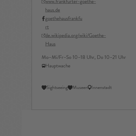
www.frankfurter-goethe-
haus.de
goethehausfrankfu
rt
de.wikipedia.org/wiki/Goethe-
Haus
Mo–Mi/Fr–So 10–18 Uhr, Do 10–21 Uhr
Hauptwache
Sightseeing
Museen
Innenstadt