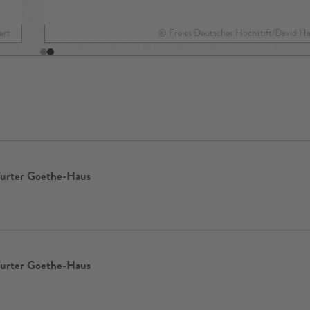
ert
© Freies Deutsches Hochstift/David Ha
furter Goethe-Haus
furter Goethe-Haus