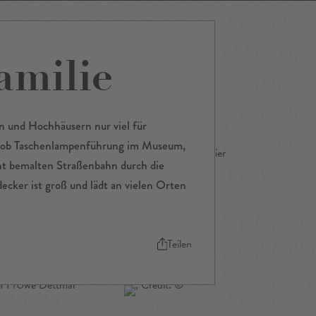
Familie
ping
Nightlife
Tour
Service A-Z
n und Hochhäusern nur viel für
nn ob Taschenlampenführung im Museum,
nt bemalten Straßenbahn durch die
ecker ist groß und lädt an vielen Orten
Teilen