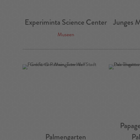
Experiminta Science Center
Junges 
Museen
Papag
Palmengarten
Pa