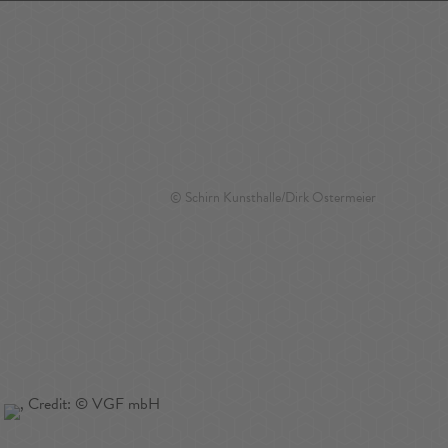
Favoriten
Suchen
Around Me
DE
/
EN
© Schirn Kunsthalle/Dirk Ostermeier