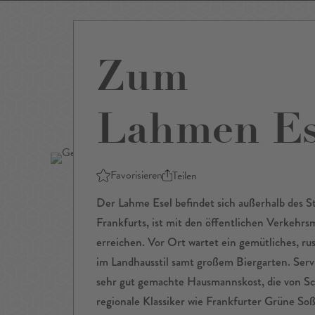
Zum
Events
Sightseeing
Museen
Theater
Film
Restaurants
Shop
Lahmen Es
Favorisieren
Teilen
Der Lahme Esel befindet sich außerhalb des 
Frankfurts, ist mit den öffentlichen Verkehrs
erreichen. Vor Ort wartet ein gemütliches, rus
im Landhausstil samt großem Biergarten. Servi
sehr gut gemachte Hausmannskost, die von Sc
regionale Klassiker wie Frankfurter Grüne So