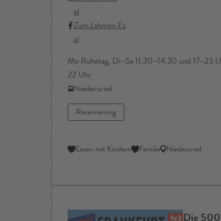
el
Zum.Lahmen.Es
el
Mo Ruhetag, Di–Sa 11.30–14.30 und 17–23 Uh
22 Uhr
Niederursel
Reservierung
Essen mit Kindern
Familie
Niederursel
Die 500