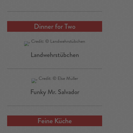
Dinner for Two
Landwehrstübchen
Funky Mr. Salvador
Feine Küche