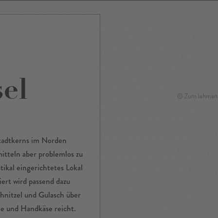
ping
Nightlife
Tour
Service A-Z
el
© Zum lahmen 
Stadtkerns im Norden
mitteln aber problemlos zu
tikal eingerichtetes Lokal
ert wird passend dazu
hnitzel und Gulasch über
ße und Handkäse reicht.