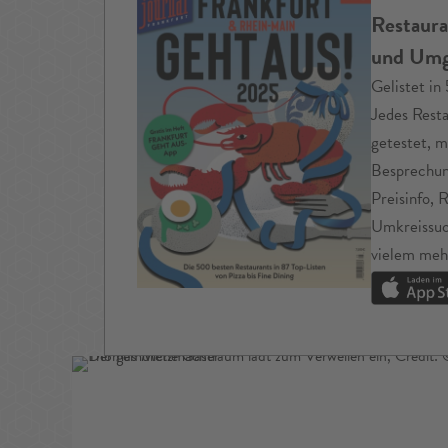
Restaura
und Um
Gelistet i
Jedes Rest
getestet, m
Besprechun
Preisinfo, 
Umkreissuc
vielem meh