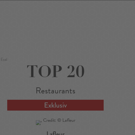
Favoriten
Suchen
Around Me
DE
/
EN
Esel
TOP 20
Restaurants
Exklusiv
Lafleur