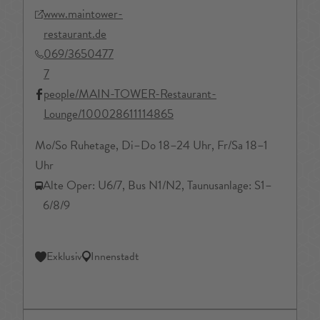
www.maintower-
restaurant.de
069/3650477
7
people/MAIN-TOWER-Restaurant-
Lounge/100028611114865
Mo/So Ruhetage, Di–Do 18–24 Uhr, Fr/Sa 18–1
Uhr
Alte Oper: U6/7, Bus N1/N2, Taunusanlage: S1–
6/8/9
Exklusiv
Innenstadt