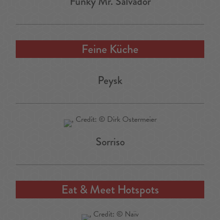
Funky Mr. Salvador
Feine Küche
Peysk
Sorriso
Eat & Meet Hotspots