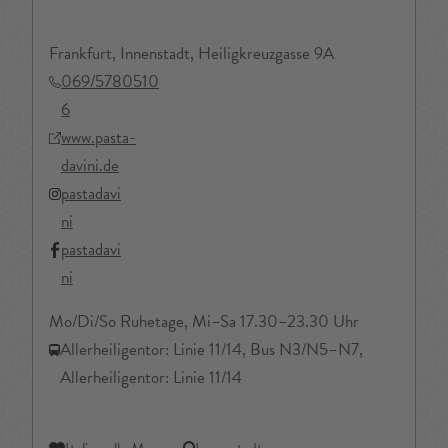
Frankfurt, Innenstadt, Heiligkreuzgasse 9A
069/5780510
6
www.pasta-
davini.de
pastadavi
ni
pastadavi
ni
Mo/Di/So Ruhetage, Mi–Sa 17.30–23.30 Uhr
Allerheiligentor: Linie 11/14, Bus N3/N5–N7,
Allerheiligentor: Linie 11/14