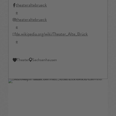
theateraltebrueck
e
theateraltebrueck
e
de.wikipedia.org/wiki/Theater_Alte_Brück
e
Theater
Sachsenhausen