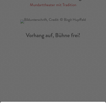
Mundarttheater mit Tradition
Vorhang auf, Bühne frei!