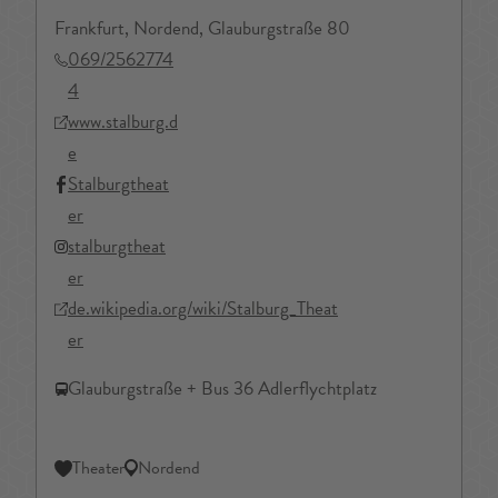
Frankfurt, Nordend, Glauburgstraße 80
069/2562774
4
www.stalburg.d
e
Stalburgtheat
er
stalburgtheat
er
de.wikipedia.org/wiki/Stalburg_Theat
er
Glauburgstraße + Bus 36 Adlerflychtplatz
Theater
Nordend