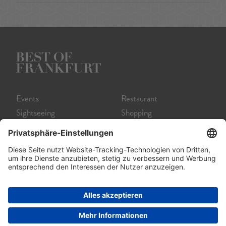
Events
Restaurant
Sightseeing
Shopping
Museum
Nightlife
Theater
Tour
Film
Service A-Z
Startseite
Impressum
Datenschutz