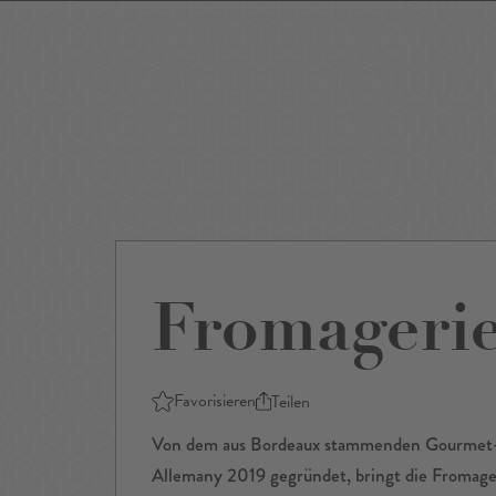
Events
Sightseeing
Museen
Theater
Film
Restaurants
Shop
Fromageri
Favorisieren
Teilen
Von dem aus Bordeaux stammenden Gourmet-
Allemany 2019 gegründet, bringt die Fromager