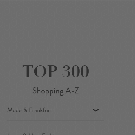
Favoriten
Suchen
Around Me
DE
/
EN
TOP 300
Shopping A-Z
Mode & Frankfurt