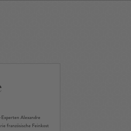
ping
Nightlife
Tour
Service A-Z
e
Experten Alexandre
ie französische Feinkost