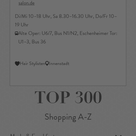
salon.de
Di/Mi 10–18 Uhr, Sa 8.30–16.30 Uhr, Do/Fr 10–
19 Uhr
Alte Oper: U6/7, Bus N1/N2, Eschenheimer Tor:
U1–3, Bus 36
Hair Stylisten
Innenstadt
TOP 300
Shopping A-Z