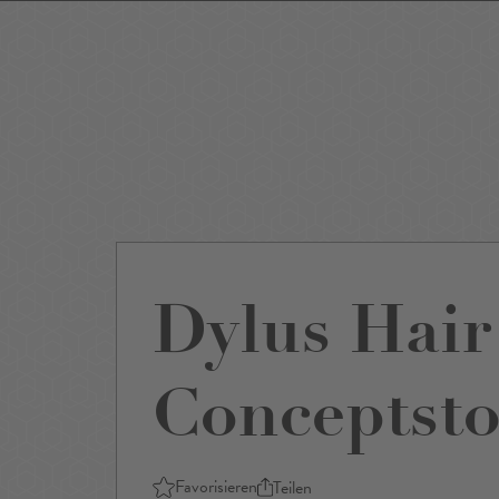
Events
Sightseeing
Museen
Theater
Film
Restaurants
Shop
Dylus Hair
Conceptsto
Favorisieren
Teilen