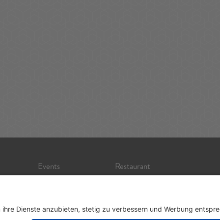
Events
Restaurant
Sightseeing
Shopping
Museum
Nightlife
Theater
Tour