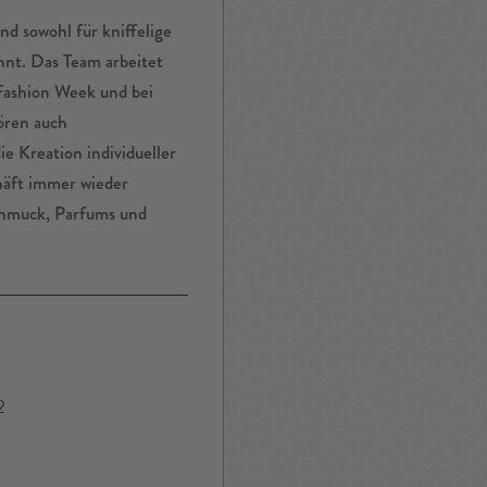
nd sowohl für kniffelige
nnt. Das Team arbeitet
 Fashion Week und bei
ören auch
e Kreation individueller
äft immer wieder
chmuck, Parfums und
2