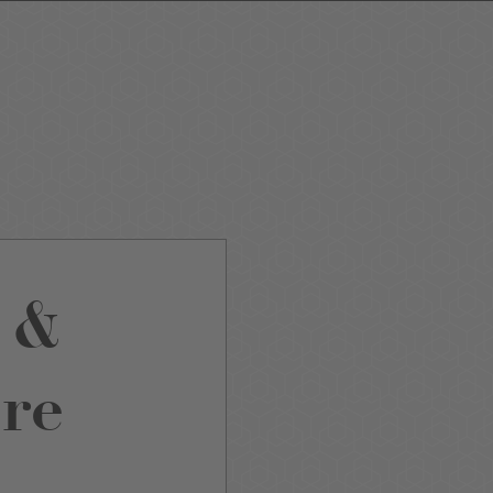
ping
Nightlife
Tour
Service A-Z
 &
re