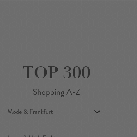
Favoriten
Suchen
Around Me
DE
/
EN
TOP 300
Shopping A-Z
Mode & Frankfurt