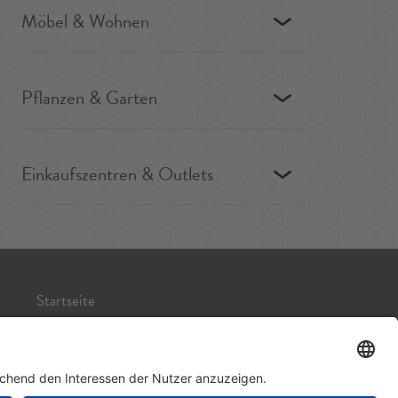
Möbel & Wohnen
Pflanzen & Garten
Einkaufszentren & Outlets
Startseite
Impressum
Datenschutz