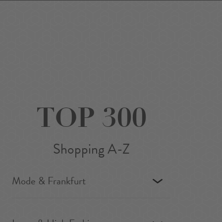
Favoriten
Suchen
Around Me
DE
/
EN
TOP 300
Shopping A-Z
Mode & Frankfurt