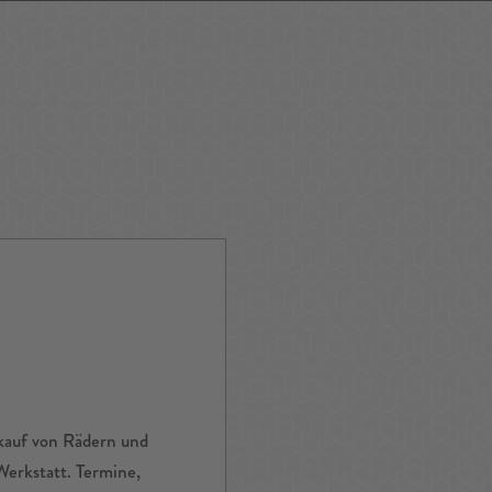
ping
Nightlife
Tour
Service A-Z
rkauf von Rädern und
Werkstatt. Termine,