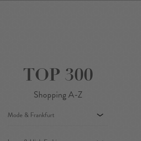
Favoriten
Suchen
Around Me
DE
/
EN
TOP 300
Shopping A-Z
Mode & Frankfurt