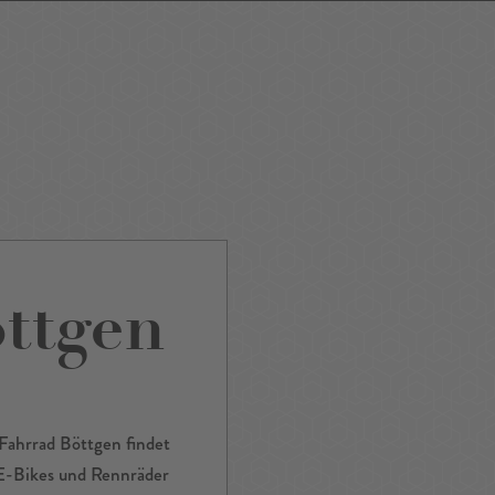
ping
Nightlife
Tour
Service A-Z
ttgen
 Fahrrad Böttgen findet
 E-Bikes und Rennräder