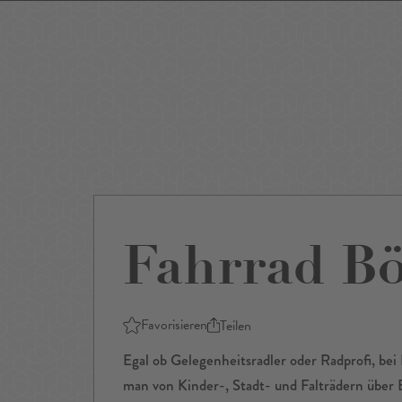
Events
Sightseeing
Museen
Theater
Film
Restaurants
Shop
Fahrrad Bö
Favorisieren
Teilen
Egal ob Gelegenheitsradler oder Radprofi, bei
man von Kinder-, Stadt- und Falträdern über