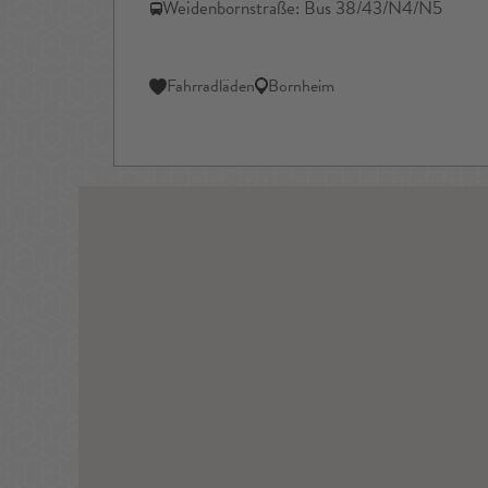
Weidenbornstraße: Bus 38/43/N4/N5
Fahrradläden
Bornheim