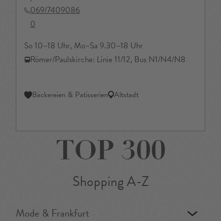
069/7409086
0
So 10–18 Uhr, Mo–Sa 9.30–18 Uhr
Römer/Paulskirche: Linie 11/12, Bus N1/N4/N8
Bäckereien & Patisserien
Altstadt
TOP 300
Shopping A-Z
Mode & Frankfurt