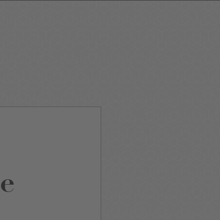
ping
Nightlife
Tour
Service A-Z
e