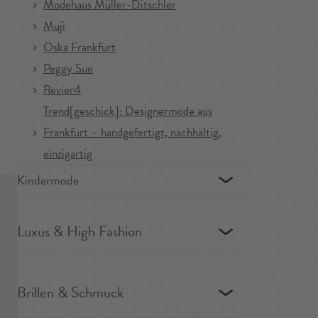
Modehaus Müller-Ditschler
Muji
Oska Frankfurt
Peggy Sue
Revier4
Trend[geschick]: Designermode aus
Frankfurt – handgefertigt, nachhaltig,
einzigartig
Kindermode
Luxus & High Fashion
Brillen & Schmuck