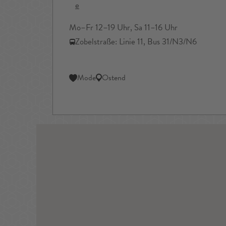
e
Mo–Fr 12–19 Uhr, Sa 11–16 Uhr
Zobelstraße: Linie 11, Bus 31/N3/N6
Mode
Ostend