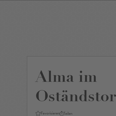
Events
Sightseeing
Museen
Theater
Film
Restaurants
Shop
Alma im
Oständstor
Favorisieren
Teilen