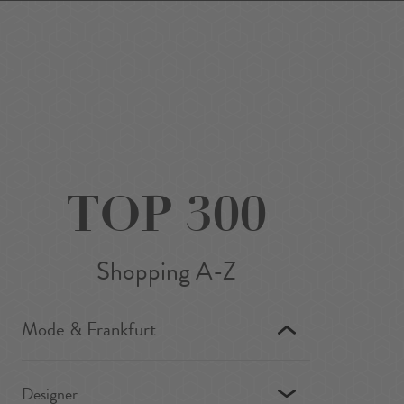
Favoriten
Suchen
Around Me
DE
/
EN
TOP 300
Shopping A-Z
Mode & Frankfurt
Designer