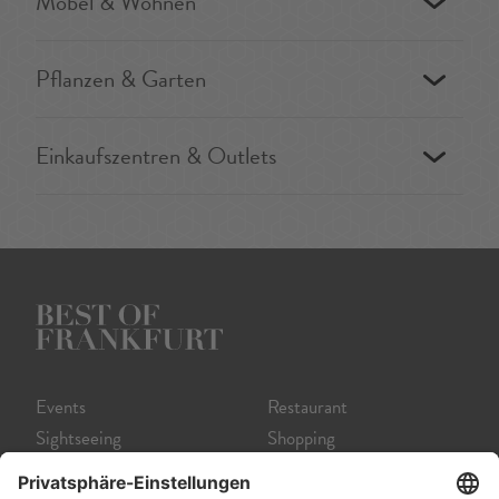
Möbel & Wohnen
Pflanzen & Garten
Einkaufszentren & Outlets
Events
Restaurant
Sightseeing
Shopping
Museum
Nightlife