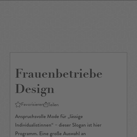
DE
/
EN
Frauenbetriebe
Design
Favorisieren
Teilen
Anspruchsvolle Mode für „lässige
Individualistinnen“ – dieser Slogan ist hier
Programm. Eine große Auswahl an