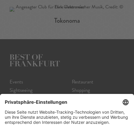
Tokonoma
Events
Restaurant
Sightseeing
Shopping
Museum
Nightlife
Theater
Tour
Film
Service A-Z
Startseite