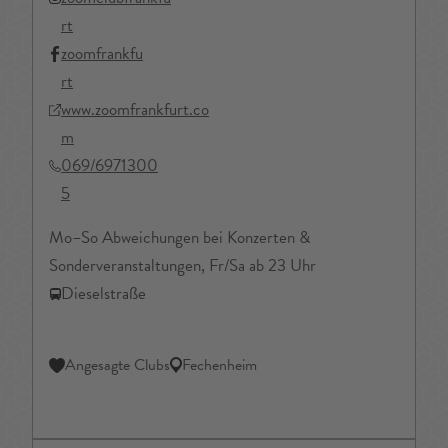
rt
zoomfrankfu
rt
www.zoomfrankfurt.co
m
069/6971300
5
Mo–So Abweichungen bei Konzerten &
Sonderveranstaltungen, Fr/Sa ab 23 Uhr
Dieselstraße
Angesagte Clubs
Fechenheim