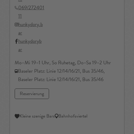
069/272401
11
hunkydory.b
ar
hunkydoryb
ar
Mo–Mi 19–1 Uhr, So Ruhetag, Do–Sa 19–2 Uhr
Baseler Platz: Linie 12/14/16/21, Bus 35/46,
Baseler Platz: Linie 12/14/16/21, Bus 35/46
Reservierung
Kleine szenige Bars
Bahnhofsviertel