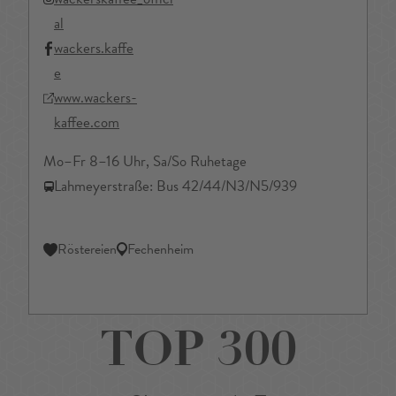
al
wackers.kaffe
e
www.wackers-
kaffee.com
Mo–Fr 8–16 Uhr, Sa/So Ruhetage
Lahmeyerstraße: Bus 42/44/N3/N5/939
Röstereien
Fechenheim
TOP 300