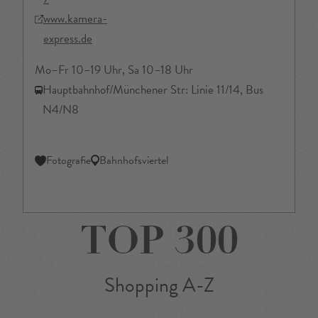
www.kamera-
express.de
Mo–Fr 10–19 Uhr, Sa 10–18 Uhr
Hauptbahnhof/Münchener Str: Linie 11/14, Bus
N4/N8
Fotografie
Bahnhofsviertel
TOP 300
Shopping A-Z