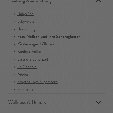
Spielzeug & Ausstattung
BabyOne
baby-walz
Büro Emig
Frau Nellson und ihre Schönigkeiten
Kinderwagen Löllmann
Konfettiwolke
Lassners SchulZeit
Le Coccole
Meder
Smyths Toys Superstore
Spielzeux
Wellness & Beauty