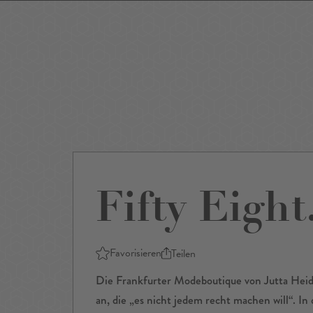
Events
Sightseeing
Museen
Theater
Film
Restaurants
Shop
Fifty Eight
Favorisieren
Teilen
Die Frankfurter Modeboutique von Jutta Heid
an, die „es nicht jedem recht machen will“. In 