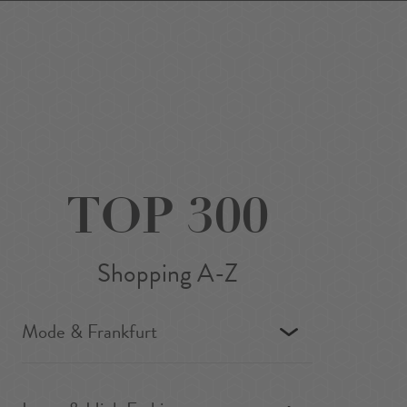
Favoriten
Suchen
Around Me
DE
/
EN
TOP 300
Shopping A-Z
Mode & Frankfurt