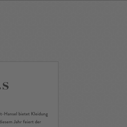
ping
Nightlife
Tour
Service A-Z
.s
t-Hansel bietet Kleidung
diesem Jahr feiert der