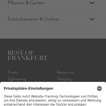
Pflanzen & Garten
Einkaufszentren & Outlets
Events
Restaurant
Sightseeing
Shopping
Museum
Nightlife
Theater
Tour
Film
Service A-Z