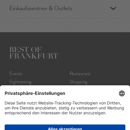
Einkaufszentren & Outlets
Events
Restaurant
Sightseeing
Shopping
Museum
Nightlife
Theater
Tour
Film
Service A-Z
Startseite