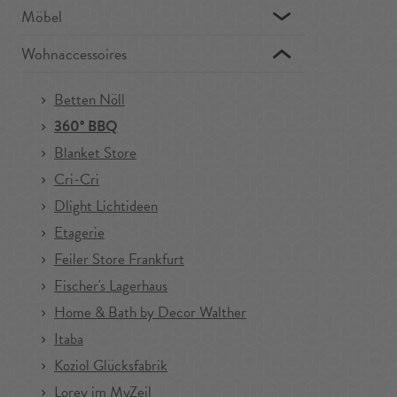
Möbel
Wohnaccessoires
Betten Nöll
360° BBQ
Blanket Store
Cri-Cri
Dlight Lichtideen
Etagerie
Feiler Store Frankfurt
Fischer's Lagerhaus
Home & Bath by Decor Walther
Itaba
Koziol Glücksfabrik
Lorey im MyZeil