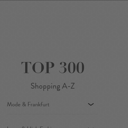
Favoriten
Suchen
Around Me
DE
/
EN
TOP 300
Shopping A-Z
Mode & Frankfurt