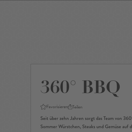
Events
Sightseeing
Museen
Theater
Film
Restaurants
Shop
360° BBQ
Favorisieren
Teilen
Seit über zehn Jahren sorgt das Team von 360
Sommer Würstchen, Steaks und Gemüse auf den