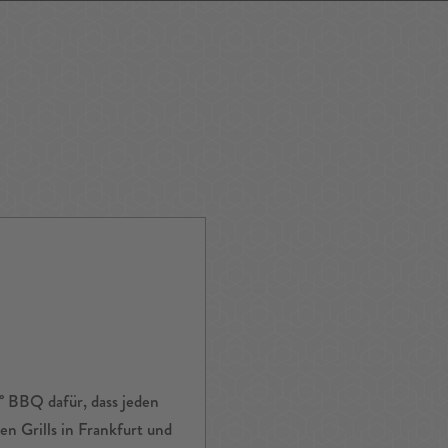
ping
Nightlife
Tour
Service A-Z
° BBQ dafür, dass jeden
 Grills in Frankfurt und