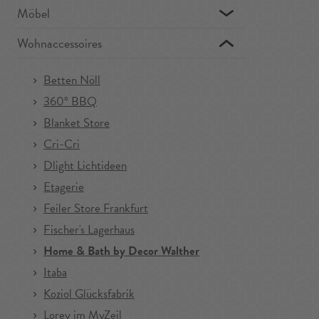
Möbel
Wohnaccessoires
Betten Nöll
360° BBQ
Blanket Store
Cri-Cri
Dlight Lichtideen
Etagerie
Feiler Store Frankfurt
Fischer's Lagerhaus
Home & Bath by Decor Walther
Itaba
Koziol Glücksfabrik
Lorey im MyZeil