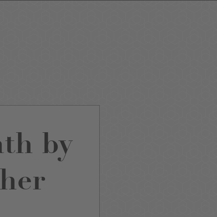
ping
Nightlife
Tour
Service A-Z
th by
her