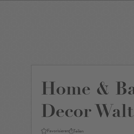
Events
Sightseeing
Museen
Theater
Film
Restaurants
Shop
Home & Ba
Decor Walt
Favorisieren
Teilen