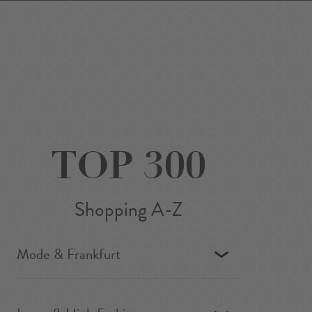
Favoriten
Suchen
Around Me
DE
/
EN
TOP 300
Shopping A-Z
Mode & Frankfurt