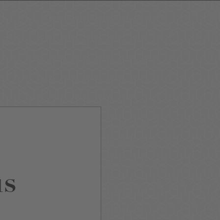
ping
Nightlife
Tour
Service A-Z
us