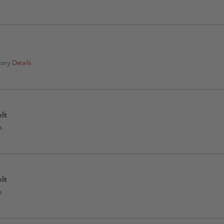
ctory
Details
lt
s
lt
s