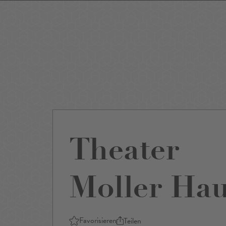
Events
Sightseeing
Museen
Theater
Film
Restaurants
Shop
Theater
Moller Ha
Favorisieren
Teilen