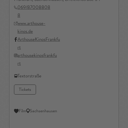
069/87008808
8
www.arthouse-
kinos.de
ArthouseKinosFrankfu
rt
arthousekinosfrankfu
rt
Textorstraße
Tickets
Film
Sachsenhausen