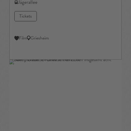
Jägerallee
Tickets
Film
Griesheim