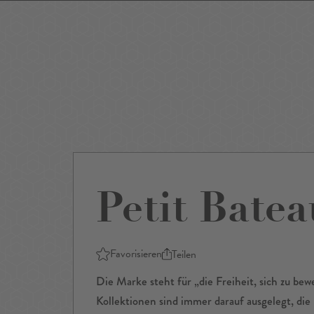
Events
Sightseeing
Museen
Theater
Film
Restaurants
Shop
Petit Batea
Favorisieren
Teilen
Die Marke steht für „die Freiheit, sich zu be
Kollektionen sind immer darauf ausgelegt, di