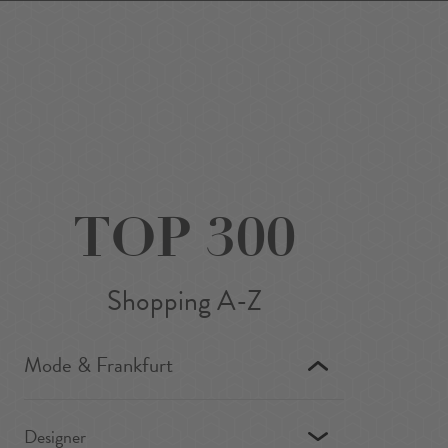
Favoriten
Suchen
Around Me
DE
/
EN
TOP 300
Shopping A-Z
Mode & Frankfurt
Designer