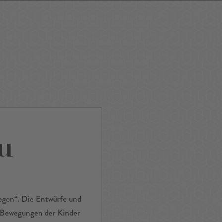
ping
Nightlife
Tour
Service A-Z
u
wegen“. Die Entwürfe und
e Bewegungen der Kinder