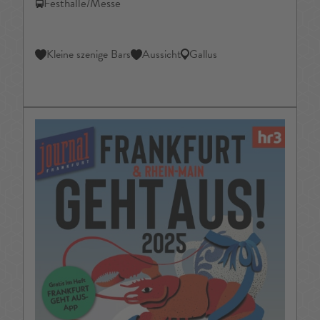
Festhalle/Messe
Kleine szenige Bars
Aussicht
Gallus