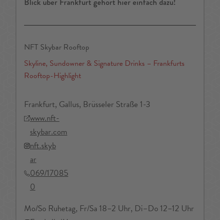
Blick über Frankfurt gehört hier einfach dazu!
NFT Skybar Rooftop
Skyline, Sundowner & Signature Drinks – Frankfurts
Rooftop-Highlight
Frankfurt, Gallus, Brüsseler Straße 1-3
www.nft-
skybar.com
nft.skyb
ar
069/17085
0
Mo/So Ruhetag, Fr/Sa 18–2 Uhr, Di–Do 12–12 Uhr