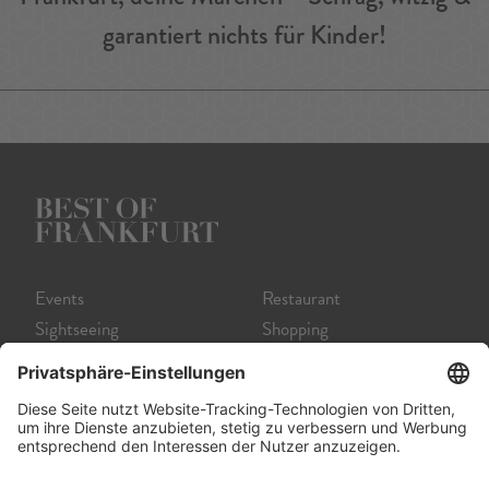
garantiert nichts für Kinder!
Events
Restaurant
Sightseeing
Shopping
Museum
Nightlife
Theater
Tour
Film
Service A-Z
Startseite