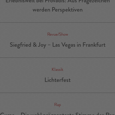
Erlebniswelt bei Provadis: Aus Fragezeichen
werden Perspektiven
Revue/Show
Siegfried & Joy – Las Vegas in Frankfurt
Klassik
Lichterfest
Rap
Curse – Die wohl prägnanteste Stimme des Rap