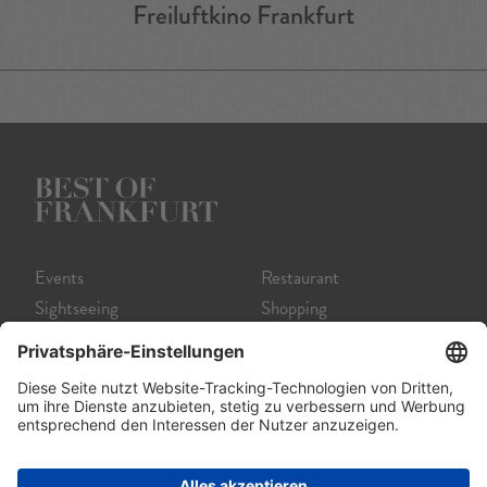
Freiluftkino Frankfurt
Events
Restaurant
Sightseeing
Shopping
Museum
Nightlife
Theater
Tour
Film
Service A-Z
Startseite