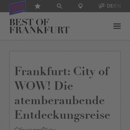
DE
/
EN
Frankfurt: City of
WOW! Die
atemberaubende
Entdeckungsreise
Favorisieren
Teilen