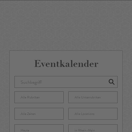
DE
/
EN
Eventkalender
Alle Rubriken
Alle Unterrubriken
Alle Zeiten
Alle Locations
Heute
in Rhein-Main