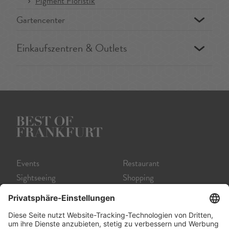
Pigment Floristik
Gartencenter
Einkaufszentren & Outlets
Events
Restaurant
Sightseeing
Shopping
Museum
Nightlife
Theater
Tour
Film
Service A-Z