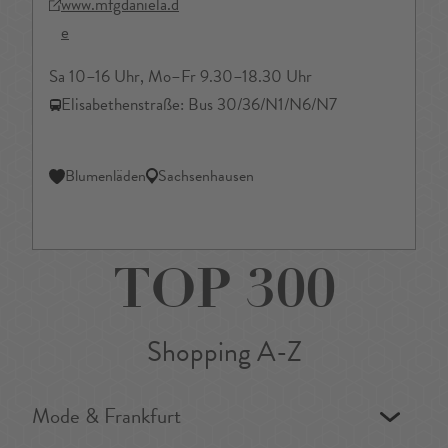
www.mfgdaniela.d
e
Sa 10–16 Uhr, Mo–Fr 9.30–18.30 Uhr
Elisabethenstraße: Bus 30/36/N1/N6/N7
Blumenläden
Sachsenhausen
TOP 300
Shopping A-Z
Mode & Frankfurt