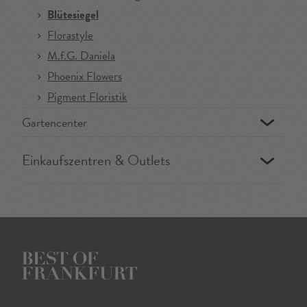
Blütesiegel
Florastyle
M.f.G. Daniela
Phoenix Flowers
Pigment Floristik
Gartencenter
Einkaufszentren & Outlets