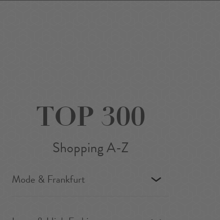
Favoriten
Suchen
Around Me
DE
/
EN
TOP 300
Shopping A-Z
Mode & Frankfurt