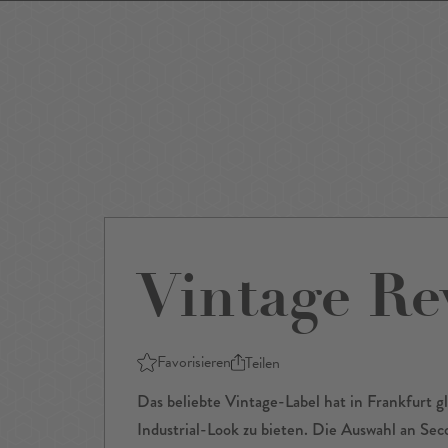
Events
Sightseeing
Museen
Theater
Film
Restaurants
Shop
Vintage Re
Favorisieren
Teilen
Das beliebte Vintage-Label hat in Frankfurt g
Industrial-Look zu bieten. Die Auswahl an S