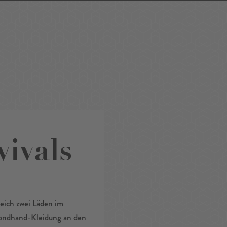
ping
Nightlife
Tour
Service A-Z
vivals
leich zwei Läden im
econdhand-Kleidung an den