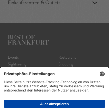
Einkaufszentren & Outlets
Events
Restaurant
Sightseeing
Shopping
Museum
Nightlife
Theater
Tour
Film
Service A-Z
Startseite
Impressum