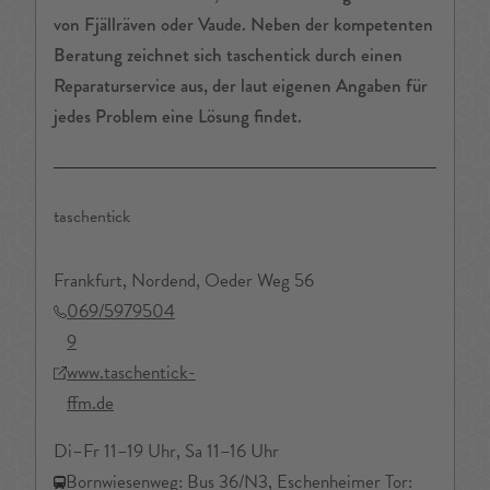
von Fjällräven oder Vaude. Neben der kompetenten
Beratung zeichnet sich taschentick durch einen
Reparaturservice aus, der laut eigenen Angaben für
jedes Problem eine Lösung findet.
taschentick
Frankfurt, Nordend, Oeder Weg 56
069/5979504
9
www.taschentick-
ffm.de
Di–Fr 11–19 Uhr, Sa 11–16 Uhr
Bornwiesenweg: Bus 36/N3, Eschenheimer Tor: