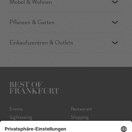
Möbel & Wohnen
Pflanzen & Garten
Einkaufszentren & Outlets
Events
Restaurant
Sightseeing
Shopping
Museum
Nightlife