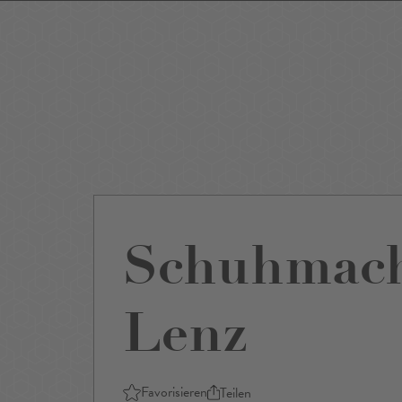
Events
Sightseeing
Museen
Theater
Film
Restaurants
Shop
Schuhmach
Lenz
Favorisieren
Teilen