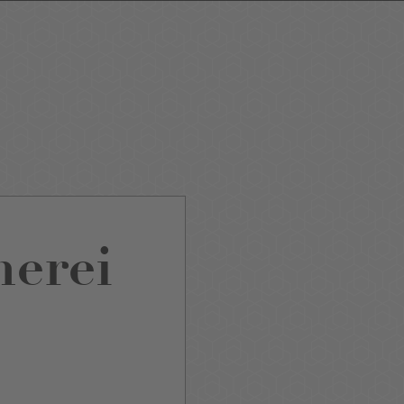
ping
Nightlife
Tour
Service A-Z
erei