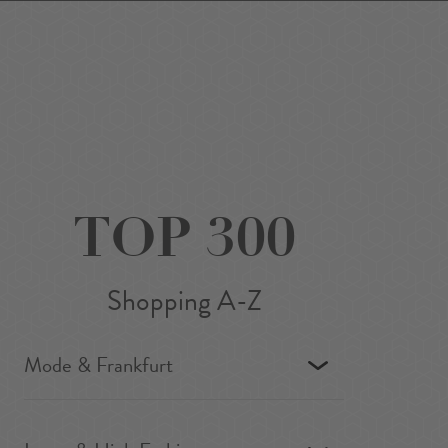
Favoriten
Suchen
Around Me
DE
/
EN
TOP 300
Shopping A-Z
Mode & Frankfurt