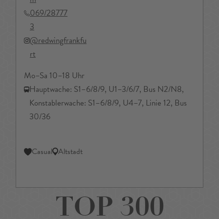
069/28777
3
@redwingfrankfu
rt
Mo–Sa 10–18 Uhr
Hauptwache: S1–6/8/9, U1–3/6/7, Bus N2/N8,
Konstablerwache: S1–6/8/9, U4–7, Linie 12, Bus
30/36
Casual
Altstadt
TOP 300