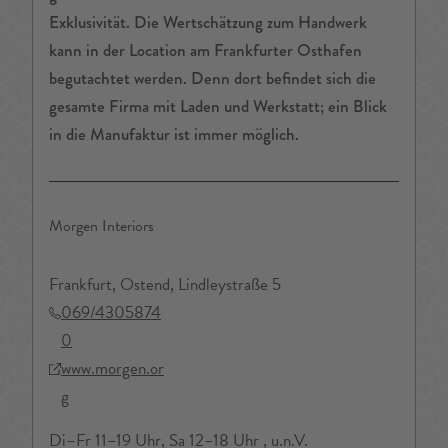
Exklusivität. Die Wertschätzung zum Handwerk
kann in der Location am Frankfurter Osthafen
begutachtet werden. Denn dort befindet sich die
gesamte Firma mit Laden und Werkstatt; ein Blick
in die Manufaktur ist immer möglich.
Morgen Interiors
Frankfurt, Ostend, Lindleystraße 5
069/4305874
0
www.morgen.or
g
Di–Fr 11–19 Uhr, Sa 12–18 Uhr , u.n.V.