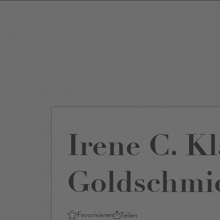
Events
Sightseeing
Museen
Theater
Film
Restaurants
Shop
Irene C. Kl
Goldschmi
Favorisieren
Teilen