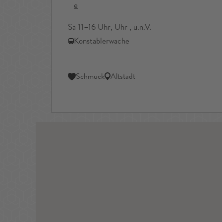
e
Sa 11–16 Uhr, Uhr , u.n.V.
Konstablerwache
Schmuck
Altstadt