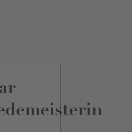
ping
Nightlife
Tour
Service A-Z
ar
edemeisterin