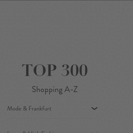
Favoriten
Suchen
Around Me
DE
/
EN
TOP 300
Shopping A-Z
Mode & Frankfurt