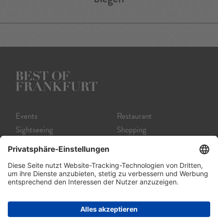
Events
Restaurant
Sightseeing
Shopping
Museum
Nightlife
Theater
Tour
Film
Service A-Z
Startseite
Impressum